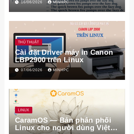
16/06/2026
MINHPC
THỦ THUẬT
Cài đặt Driver máy in Canon
LBP2900 trên Linux
07/06/2026
MINHPC
LINUX
CaramOS — Bản phân phối
Linux cho người dùng Việt