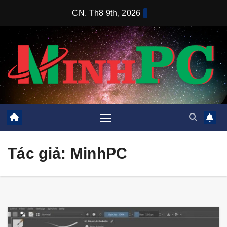
Skip
CN. Th8 9th, 2026
to
content
Tác giả:
MinhPC