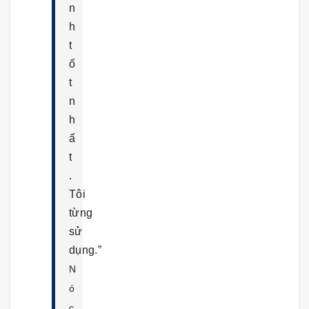
n
h
t
ố
t
n
h
ấ
t
.
Tôi
từng
sử
dụng.”
N
ó
c