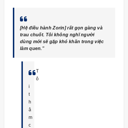
[Hệ điều hành Zorin] rất gọn gàng và
trau chuốt. Tôi không nghĩ người
dùng mới sẽ gặp khó khăn trong việc
làm quen.”
T
ô
i
t
h
ậ
m
c