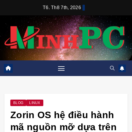
Skip
T6. Th8 7th, 2026
to
content
BLOG
LINUX
Zorin OS hệ điều hành
mã nguồn mỡ dựa trên