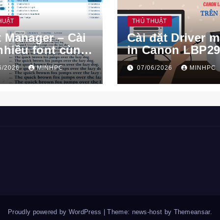
HUẬT
THỦ THUẬT
 Manager – Cài
Cài đặt Driver 
nhiều font cùng
in Canon LBP29
trên Linux
trên Linux
6/2026
MINHPC
07/06/2026
MINHPC
Proudly powered by WordPress
|
Theme: news-host by
Themeansar
.