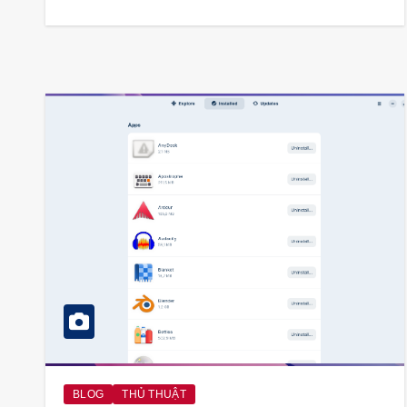
BLOG
THỦ THUẬT