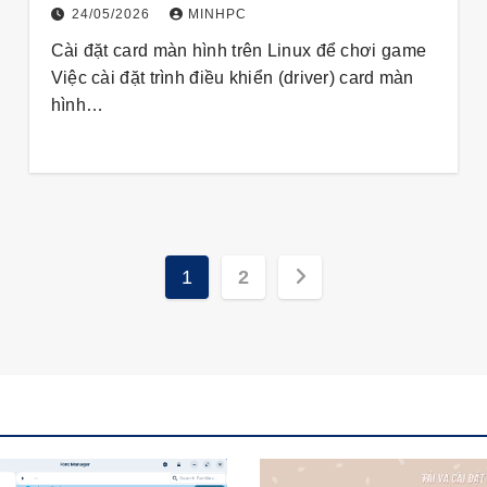
24/05/2026
MINHPC
Cài đặt card màn hình trên Linux để chơi game
Việc cài đặt trình điều khiển (driver) card màn
hình…
Phân
1
2
trang
bài
viết