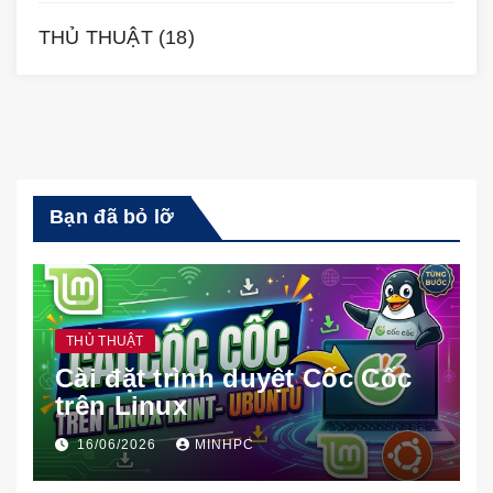
THỦ THUẬT
(18)
Bạn đã bỏ lỡ
THỦ THUẬT
Cài đặt trình duyệt Cốc Cốc
trên Linux
16/06/2026
MINHPC