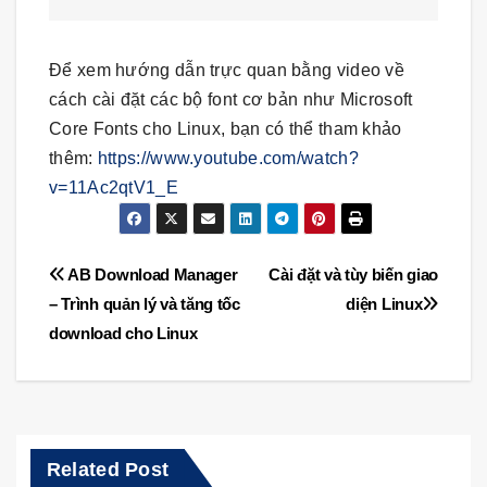
Để xem hướng dẫn trực quan bằng video về
cách cài đặt các bộ font cơ bản như Microsoft
Core Fonts cho Linux, bạn có thể tham khảo
thêm:
https://www.youtube.com/watch?
v=11Ac2qtV1_E
Điều
AB Download Manager
Cài đặt và tùy biến giao
– Trình quản lý và tăng tốc
diện Linux
hướng
download cho Linux
bài
viết
Related Post