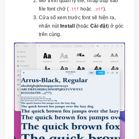
Mở trình quản lý file, nhấp đúp vào
file font chữ (
hoặc
).
.ttf
.otf
Cửa sổ xem trước font sẽ hiện ra,
nhấn nút
Install
(hoặc
Cài đặt
) ở góc
trên cùng.