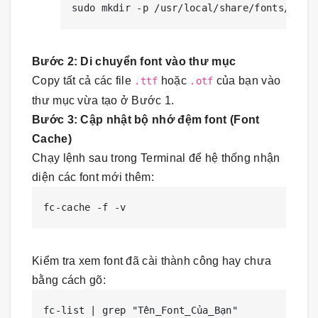
sudo mkdir -p /usr/local/share/fonts/true
Bước 2: Di chuyển font vào thư mục
Copy tất cả các file
hoặc
của bạn vào
.ttf
.otf
thư mục vừa tạo ở Bước 1.
Bước 3: Cập nhật bộ nhớ đệm font (Font
Cache)
Chạy lệnh sau trong Terminal để hệ thống nhận
diện các font mới thêm:
Kiểm tra xem font đã cài thành công hay chưa
bằng cách gõ:
fc-list | grep 
"Tên_Font_Của_Bạn"