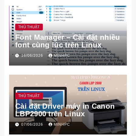
THỦ THUẬT
Font Manager – Cài đặt nhiều
font cùng lúc trên Linux
16/06/2026
MINHPC
THỦ THUẬT
Cài đặt Driver máy in Canon
LBP2900 trên Linux
07/06/2026
MINHPC