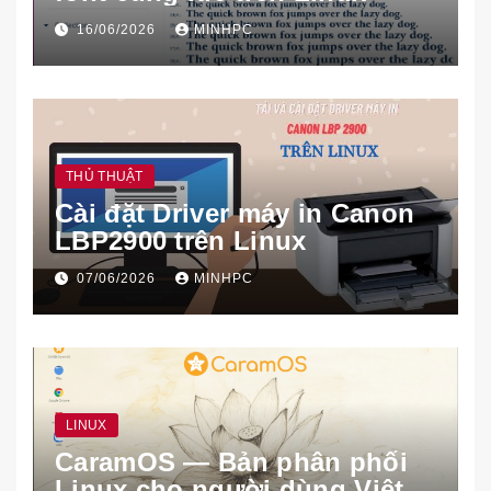
16/06/2026
MINHPC
THỦ THUẬT
Cài đặt Driver máy in Canon
LBP2900 trên Linux
07/06/2026
MINHPC
LINUX
CaramOS — Bản phân phối
Linux cho người dùng Việt