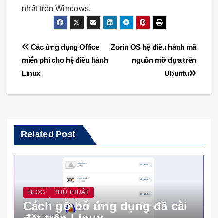
nhất trên Windows.
Điều
Các ứng dụng Office
Zorin OS hệ điều hành mã
miễn phí cho hệ điều hành
nguồn mỡ dựa trên
hướng
Linux
Ubuntu
bài
viết
Related Post
BLOG
THỦ THUẬT
Cách gỡ bỏ ứng dụng đã cài