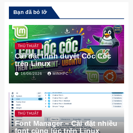
Bạn đã bỏ lỡ
THỦ THUẬT
Cài đặt trình duyệt Cốc Cốc
trên Linux
16/06/2026
MINHPC
THỦ THUẬT
Font Manager – Cài đặt nhiều
font cùng lúc trên Linux