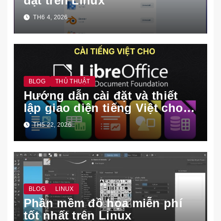
đặt trên Linux
TH6 4, 2026
BLOG
THỦ THUẬT
Hướng dẫn cài đặt và thiết
lập giao diện tiếng Việt cho
LibreOffice
TH5 22, 2026
BLOG
LINUX
Phần mềm đồ họa miễn phí
tốt nhất trên Linux