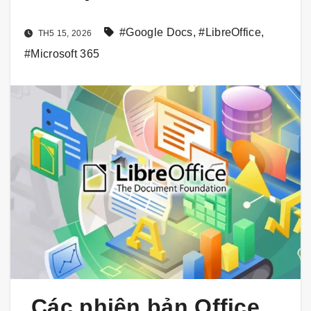
#Google Docs
,
#LibreOffice
,
TH5 15, 2026
#Microsoft 365
Các phiên bản Office