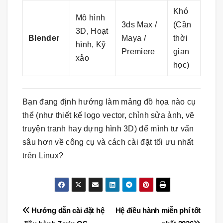
Khó
Mô hình
3ds Max /
(Cần
3D, Hoạt
Blender
Maya /
thời
hình, Kỹ
Premiere
gian
xảo
học)
Bạn đang định hướng làm mảng đồ họa nào cụ
thể (như thiết kế logo vector, chỉnh sửa ảnh, vẽ
truyện tranh hay dựng hình 3D) để mình tư vấn
sâu hơn về công cụ và cách cài đặt tối ưu nhất
trên Linux?
Điều
Hướng dẫn cài đặt hệ
Hệ điều hành miễn phí tốt