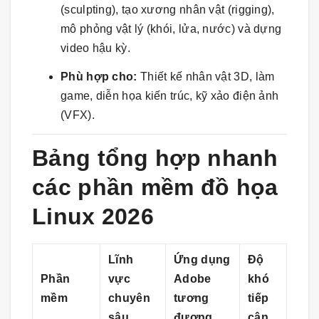
(sculpting), tạo xương nhân vật (rigging),
mô phỏng vật lý (khói, lửa, nước) và dựng
video hậu kỳ.
Phù hợp cho:
Thiết kế nhân vật 3D, làm
game, diễn họa kiến trúc, kỹ xảo điện ảnh
(VFX).
Bảng tổng hợp nhanh
các phần mềm đồ họa
Linux 2026
Lĩnh
Ứng dụng
Độ
Phần
vực
Adobe
khó
mềm
chuyên
tương
tiếp
sâu
đương
cận