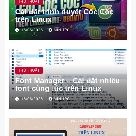
THỦ THUẬT
Cài đặt trình duyệt Cốc Cốc
trên Linux
16/06/2026
MINHPC
THỦ THUẬT
Font Manager – Cài đặt nhiều
font cùng lúc trên Linux
16/06/2026
MINHPC