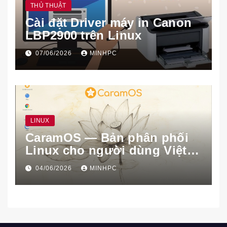
THỦ THUẬT
Cài đặt Driver máy in Canon
LBP2900 trên Linux
07/06/2026
MINHPC
LINUX
CaramOS — Bản phân phối
Linux cho người dùng Việt
Nam
04/06/2026
MINHPC