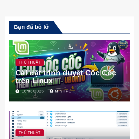
Bạn đã bỏ lỡ
THỦ THUẬT
Cài đặt trình duyệt Cốc Cốc
trên Linux
16/06/2026
MINHPC
THỦ THUẬT