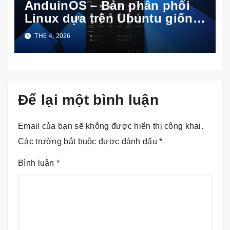
AnduinOS – Bản phân phối
Linux dựa trên Ubuntu giống
Windows 11
TH6 4, 2026
Để lại một bình luận
Email của bạn sẽ không được hiển thị công khai.
Các trường bắt buộc được đánh dấu
*
Bình luận
*