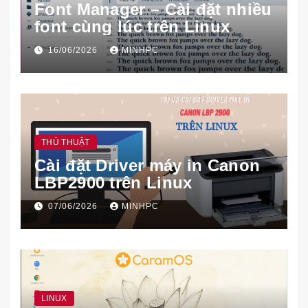
Font Manager – Cài đặt nhiều
font cùng lúc trên Linux
16/06/2026
MINHPC
THỦ THUẬT
Cài đặt Driver máy in Canon
LBP2900 trên Linux
07/06/2026
MINHPC
LINUX