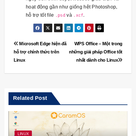
hoạt động gần như giống hệt Photoshop,
hỗ trợ tốt file
và
.
.psd
.xcf
Điều
Microsoft Edge hiện đã
WPS Office – Một trong
hỗ trợ chính thức trên
những giải pháp Office tốt
hướng
Linux
nhất dành cho Linux
bài
viết
Related Post
LINUX