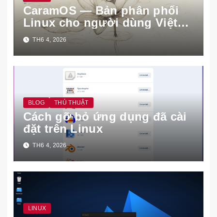
CaramOS — Bản phân phối
Linux cho người dùng Việt
Nam
TH6 4, 2026
BLOG
THỦ THUẬT
Cách gỡ bỏ ứng dụng đã cài
đặt trên Linux
TH6 4, 2026
LINUX