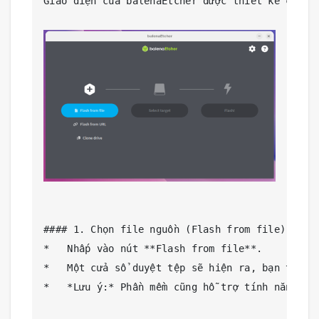
Giao diện của balenaEtcher được thiết kế cực k
#### 1. Chọn file nguồn (Flash from file)

*   Nhấp vào nút **Flash from file**.

*   Một cửa sổ duyệt tệp sẽ hiện ra, bạn tìm v
*   *Lưu ý:* Phần mềm cũng hỗ trợ tính năng **F