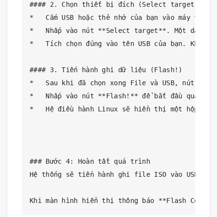
#### 2. Chọn thiết bị đích (Select target)

*   Cắm USB hoặc thẻ nhớ của bạn vào máy tính.

*   Nhấp vào nút **Select target**. Một danh sá
*   Tích chọn đúng vào tên USB của bạn. Khung 
#### 3. Tiến hành ghi dữ liệu (Flash!)

*   Sau khi đã chọn xong File và USB, nút **Fla
*   Nhấp vào nút **Flash!** để bắt đầu quá trìn
*   Hệ điều hành Linux sẽ hiển thị một hộp tho
### Bước 4: Hoàn tất quá trình

Hệ thống sẽ tiến hành ghi file ISO vào USB (gi
Khi màn hình hiển thị thông báo **Flash Comple