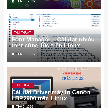
TH6 16, 2026
THỦ THUẬT
Font Manager – Cài đặt nhiều
font cùng lúc trên Linux
TH6 16, 2026
THỦ THUẬT
Cài đặt Driver máy in Canon
LBP2900 trên Linux
TH6 7, 2026