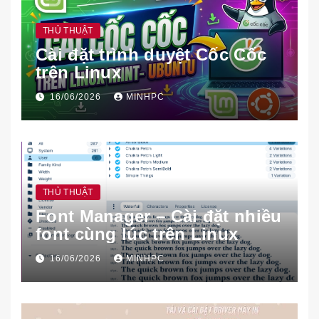
THỦ THUẬT
Cài đặt trình duyệt Cốc Cốc
trên Linux
16/06/2026
MINHPC
THỦ THUẬT
Font Manager – Cài đặt nhiều
font cùng lúc trên Linux
16/06/2026
MINHPC