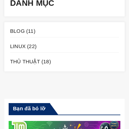
DANH MỤC
BLOG
(11)
LINUX
(22)
THỦ THUẬT
(18)
Bạn đã bỏ lỡ