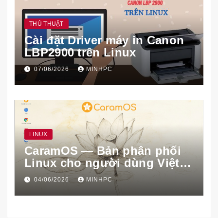
THỦ THUẬT
Cài đặt Driver máy in Canon
LBP2900 trên Linux
07/06/2026
MINHPC
LINUX
CaramOS — Bản phân phối
Linux cho người dùng Việt
Nam
04/06/2026
MINHPC