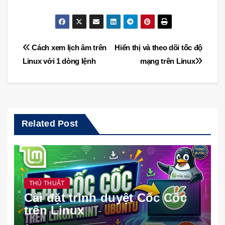
Điều
Cách xem lịch âm trên
Hiển thị và theo dõi tốc độ
Linux với 1 dòng lệnh
mạng trên Linux
hướng
bài
viết
Related Post
THỦ THUẬT
Cài đặt trình duyệt Cốc Cốc
trên Linux