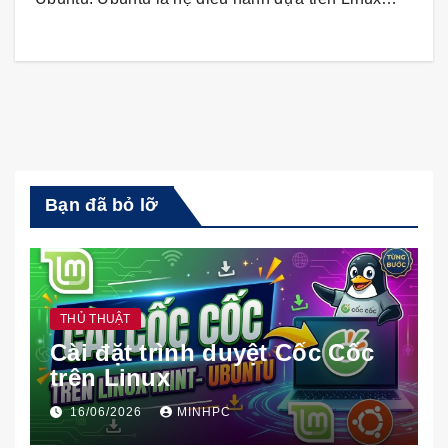
Bạn đã bỏ lỡ
THỦ THUẬT
Cài đặt trình duyệt Cốc Cốc
trên Linux
16/06/2026
MINHPC