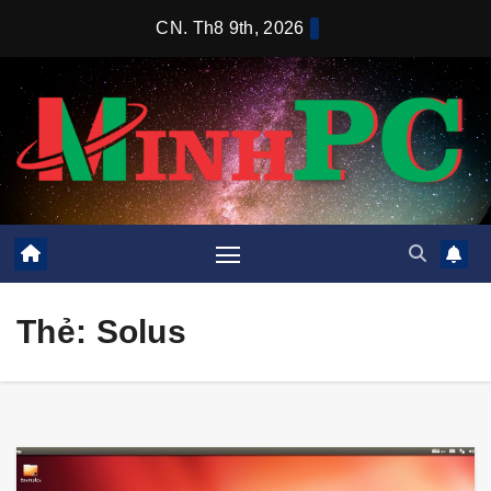
Skip
CN. Th8 9th, 2026
to
content
Thẻ:
Solus