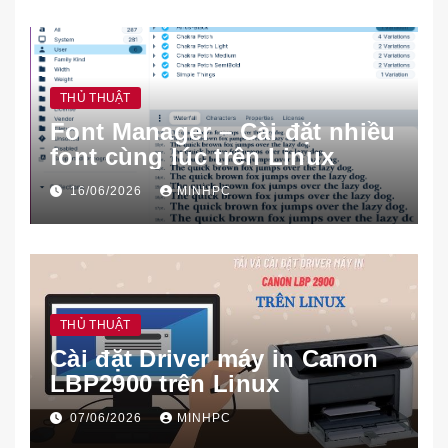
THỦ THUẬT
Font Manager – Cài đặt nhiều
font cùng lúc trên Linux
16/06/2026
MINHPC
THỦ THUẬT
Cài đặt Driver máy in Canon
LBP2900 trên Linux
07/06/2026
MINHPC