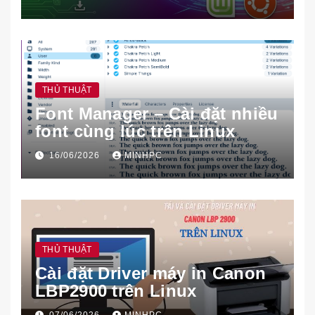
THỦ THUẬT
Font Manager – Cài đặt nhiều
font cùng lúc trên Linux
16/06/2026
MINHPC
THỦ THUẬT
Cài đặt Driver máy in Canon
LBP2900 trên Linux