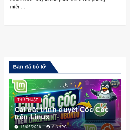
miễn…
Bạn đã bỏ lỡ
THỦ THUẬT
Cài đặt trình duyệt Cốc Cốc
trên Linux
16/06/2026
MINHPC