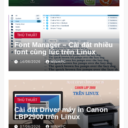
THỦ THUẬT
Font Manager – Cài đặt nhiều
font cùng lúc trên Linux
16/06/2026
MINHPC
THỦ THUẬT
Cài đặt Driver máy in Canon
LBP2900 trên Linux
07/06/2026
MINHPC