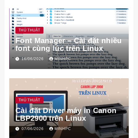
THỦ THUẬT
Font Manager – Cài đặt nhiều
font cùng lúc trên Linux
16/06/2026
MINHPC
THỦ THUẬT
Cài đặt Driver máy in Canon
LBP2900 trên Linux
07/06/2026
MINHPC