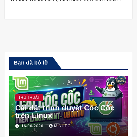
Bạn đã bỏ lỡ
THỦ THUẬT
Cài đặt trình duyệt Cốc Cốc
trên Linux
16/06/2026
MINHPC