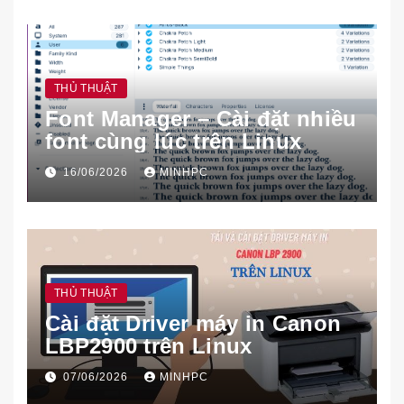
THỦ THUẬT
Font Manager – Cài đặt nhiều
font cùng lúc trên Linux
16/06/2026
MINHPC
THỦ THUẬT
Cài đặt Driver máy in Canon
LBP2900 trên Linux
07/06/2026
MINHPC