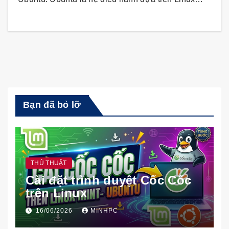
Bạn đã bỏ lỡ
THỦ THUẬT
Cài đặt trình duyệt Cốc Cốc
trên Linux
16/06/2026
MINHPC