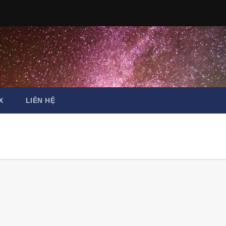
X
LIÊN HỆ